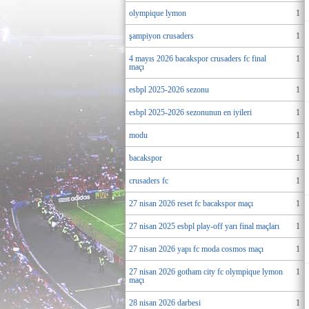
olympique lymon
1
şampiyon crusaders
1
4 mayıs 2026 bacakspor crusaders fc final
1
maçı
esbpl 2025-2026 sezonu
1
esbpl 2025-2026 sezonunun en iyileri
1
modu
1
bacakspor
1
crusaders fc
1
27 nisan 2026 reset fc bacakspor maçı
1
27 nisan 2025 esbpl play-off yarı final maçları
1
27 nisan 2026 yapı fc moda cosmos maçı
1
27 nisan 2026 gotham city fc olympique lymon
1
maçı
28 nisan 2026 darbesi
1