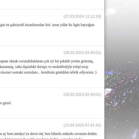
(27.03.2024 12:12:19)
in en şahsiyetli insanlarından biri. uzun yıllar bu ligin bayrağını
(28.03.2024 04:45:01)
aptan olarak sorumluluklarını çok iyi bir şekilde yerine getirmiş,
nı kazanmış, saha dışındaki duruşu ve muhabbetiyle esbpl mvp
 kısmet sonraki sezonlara... kendisini gönülden tebrik ediyorum :)
(29.03.2024 02:49:01)
e güzel.
(15.04.2025 07:41:32)
n ay beni antalya‘ya davet etti, ben bilardo milardo sevmem dedim.