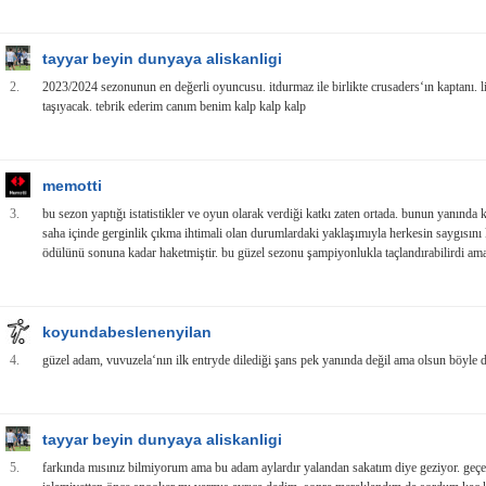
tayyar beyin dunyaya aliskanligi
2.
2023/2024 sezonunun en değerli oyuncusu. itdurmaz ile birlikte crusaders‘ın kaptanı. lig
taşıyacak. tebrik ederim canım benim kalp kalp kalp
memotti
3.
bu sezon yaptığı istatistikler ve oyun olarak verdiği katkı zaten ortada. bunun yanında k
saha içinde gerginlik çıkma ihtimali olan durumlardaki yaklaşımıyla herkesin saygısı
ödülünü sonuna kadar haketmiştir. bu güzel sezonu şampiyonlukla taçlandırabilirdi ama
koyundabeslenenyilan
4.
güzel adam, vuvuzela‘nın ilk entryde dilediği şans pek yanında değil ama olsun böyle d
tayyar beyin dunyaya aliskanligi
5.
farkında mısınız bilmiyorum ama bu adam aylardır yalandan sakatım diye geziyor. geçe