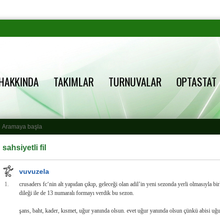
HAKKINDA
TAKIMLAR
TURNUVALAR
OPTASTAT
sahsiyetli fil
vuvuzela
1.
crusaders fc‘nin alt yapıdan çıkıp, geleceği olan adil’in yeni sezonda yerli olmasıyla bir
dileği ile de 13 numaralı formayı verdik bu sezon.
şans, baht, kader, kısmet, uğur yanında olsun. evet uğur yanında olsun çünkü abisi uğu