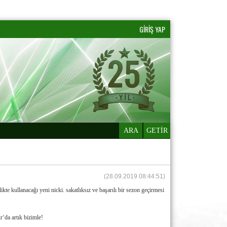
GİRİŞ YAP
ARA
GETİR
(28.09.2019 08:44:51)
likte kullanacağı yeni nicki. sakatlıksız ve başarılı bir sezon geçirmesi
r‘da artık bizimle!