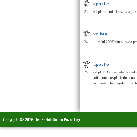
apostle
23.
esbpl tarihinde 1 sezonda (2
volkan
24.
11 eylül 2006' dan bu yana paz
apostle
25.
esbpl de 3 kupası olan tek tak
mükemmel tespit aferin bana
hem kafam hem ayaklarım çalı
Copyright © 2026 Ekşi Sözlük Birinci Pazar Ligi