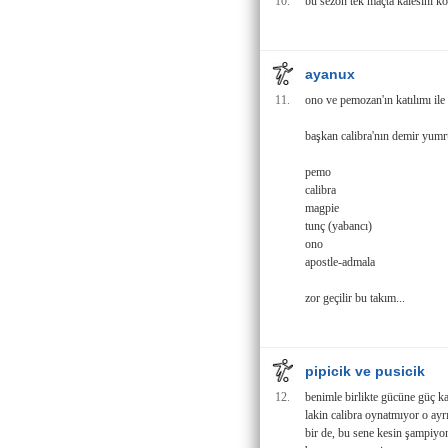
10.
bu sezon tek maçta kalesini 
ayanux
11.
ono ve pemozan'ın katılımı ile
başkan calibra'nın demir yumr
pemo
calibra
magpie
tunç (yabancı)
ono
apostle-admala
zor geçilir bu takım...
pipicik ve pusicik
12.
benimle birlikte gücüne güç ka
lakin calibra oynatmıyor o ayr
bir de, bu sene kesin şampiyon 