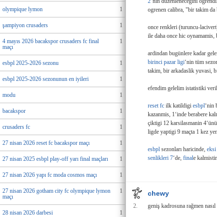
2
‘nin duzenlenecegini ogrendikt
olympique lymon
1
ogrenen calibra, "bir takim da 
şampiyon crusaders
1
once renkleri (turuncu-laciver
ile daha once hic oynamamis, b
4 mayıs 2026 bacakspor crusaders fc final
1
maçı
ardindan bugünlere kadar gel
birinci pazar ligi
‘nin tüm sezon
esbpl 2025-2026 sezonu
1
takim, bir arkadaslik yuvasi, b
esbpl 2025-2026 sezonunun en iyileri
1
efendim gelelim istatistiki veri
modu
1
reset fc
ilk katildigi
esbpl
‘nin 
bacakspor
1
kazanmis, 1‘inde berabere kal
çiktigi 12 karsilasmanin 4‘ün
crusaders fc
1
ligde yaptigi 9 maçta 1 kez ye
27 nisan 2026 reset fc bacakspor maçı
1
esbpl
sezonları haricinde,
eksi
senlikleri 7
‘de,
final
e kalmistir
27 nisan 2025 esbpl play-off yarı final maçları
1
27 nisan 2026 yapı fc moda cosmos maçı
1
27 nisan 2026 gotham city fc olympique lymon
1
chewy
maçı
2.
geniş kadrosuna rağmen nasıl 
28 nisan 2026 darbesi
1