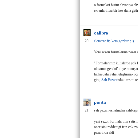
o formalari bizim altyapiya al
ekranlariniza bir kez daha getir
calibra
20.
elemtere fiş kem gözlere şiş
Yeni sezon formalarına naza
"Formalarımız kulislerde çok k
olmamız gerekti" diye konuş
halka daha rahat ulaştırmak iç
gibi,
Salı Pazarı
'ndaki resmi te
penta
21.
sali pazari esnafindan calibra
yeni sezon formalarinin satisi 
onerisini reddettigi icin cok z
pazarinda aldi