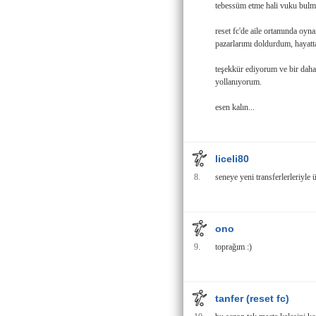
tebessüm etme hali vuku bulm
reset fc'de aile ortamında oyn
pazarlarımı doldurdum, hayatta
teşekkür ediyorum ve bir daha
yollanıyorum.
esen kalın...
liceli80
8.
seneye yeni transferlerleriyle ü
ono
9.
toprağım :)
tanfer (reset fc)