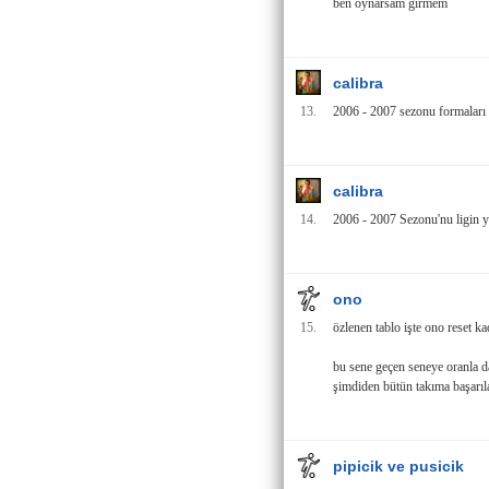
ben oynarsam girmem
calibra
13.
2006 - 2007 sezonu formaları
calibra
14.
2006 - 2007 Sezonu'nu ligin y
ono
15.
özlenen tablo işte ono reset k
bu sene geçen seneye oranla d
şimdiden bütün takıma başarıla
pipicik ve pusicik