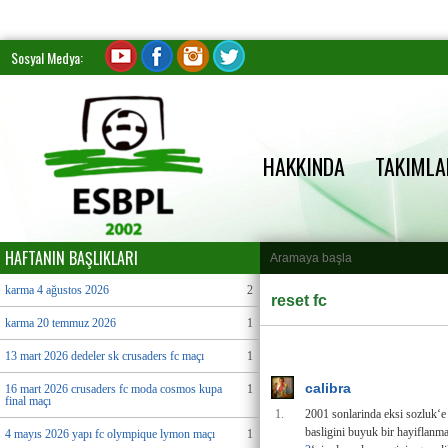
Sosyal Medya:
HAKKINDA
TAKIMLA
HAFTANIN BAŞLIKLARI
karma 4 ağustos 2026
2
reset fc
karma 20 temmuz 2026
1
13 mart 2026 dedeler sk crusaders fc maçı
1
calibra
16 mart 2026 crusaders fc moda cosmos kupa
1
final maçı
1.
2001 sonlarinda eksi sozluk‘e
basligini buyuk bir hayiflanma 
4 mayıs 2026 yapı fc olympique lymon maçı
1