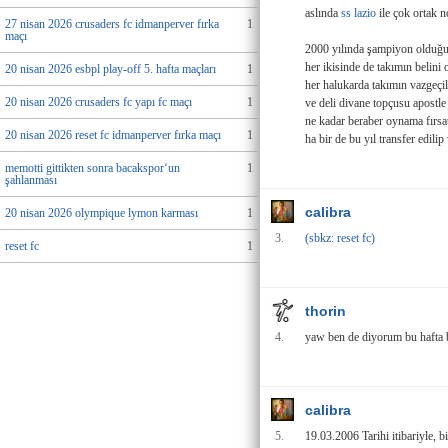
aslında
ss lazio
ile çok ortak n
27 nisan 2026 crusaders fc idmanperver fırka
1
maçı
2000 yılında şampiyon olduğu 
her ikisinde de takımın belini
20 nisan 2026 esbpl play-off 5. hafta maçları
1
her halukarda takımın vazgeçil
20 nisan 2026 crusaders fc yapı fc maçı
1
ve deli divane topçusu apostle 
ne kadar beraber oynama fırsa
20 nisan 2026 reset fc idmanperver fırka maçı
1
ha bir de bu yıl transfer edili
memotti gittikten sonra bacakspor‘un
1
şahlanması
calibra
20 nisan 2026 olympique lymon karması
1
3.
(sbkz: reset fc)
reset fc
1
thorin
4.
yaw ben de diyorum bu hafta bi
calibra
5.
19.03.2006 Tarihi itibariyle, b