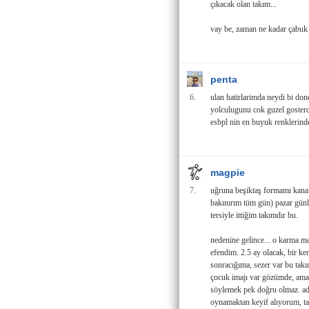
çıkacak olan takım...
vay be, zaman ne kadar çabuk 
penta
6.
ulan hatirlarimda neydi bi don
yolculugunu cok guzel gosterdi
esbpl nin en buyuk renklerinde
magpie
7.
uğruna beşiktaş formamı kana b
bakınırım tüm gün) pazar günler
tersiyle ittiğim takımdır bu.
nedenine gelince... o karma m
efendim. 2.5 ay olacak, bir ke
sonracığıma, sezer var bu takı
çocuk imajı var gözümde, ama sa
söylemek pek doğru olmaz. adm
oynamaktan keyif alıyorum, tak