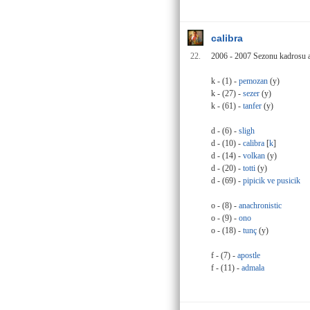
calibra
22.
2006 - 2007 Sezonu kadrosu aş
k - (1) -
pemozan
(y)
k - (27) -
sezer
(y)
k - (61) -
tanfer
(y)
d - (6) -
sligh
d - (10) -
calibra
[
k
]
d - (14) -
volkan
(y)
d - (20) -
totti
(y)
d - (69) -
pipicik ve pusicik
o - (8) -
anachronistic
o - (9) -
ono
o - (18) -
tunç
(y)
f - (7) -
apostle
f - (11) -
admala