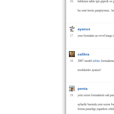
16.
beklenen tablo işte pipicik ve 
bu sene kesin şampiyonuz.. b
ayanux
17.
yenı formaları az evvel kargo i
calibra
18.
2007 model
adidas
formalarina
tesekkürler ayanux!
penta
19.
yeni sezon formalarini sali pa
aylardir basinda yeni sezon for
forma pazarligi yaparken cekil