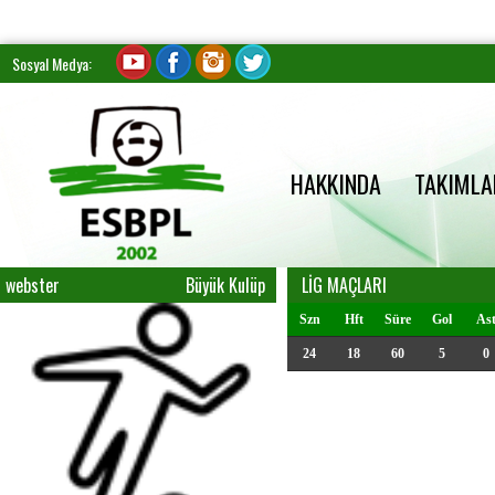
Sosyal Medya:
HAKKINDA
TAKIMLA
webster
Büyük Kulüp
LİG MAÇLARI
Szn
Hft
Süre
Gol
As
24
18
60
5
0