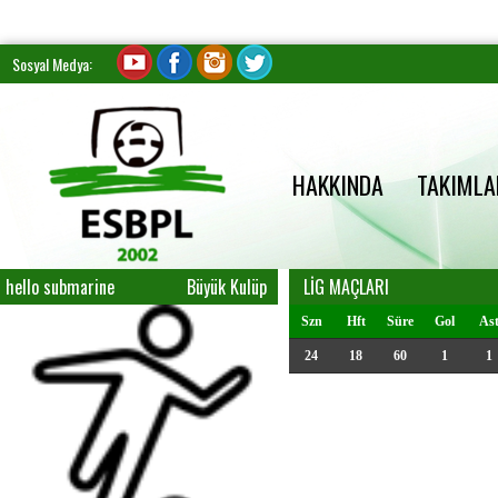
Sosyal Medya:
HAKKINDA
TAKIMLA
hello submarine
Büyük Kulüp
LİG MAÇLARI
Szn
Hft
Süre
Gol
As
24
18
60
1
1